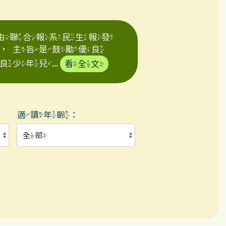
年由聯合報系民生報發
，主旨是鼓勵優良
年兒...
看全文
適讀年齡：