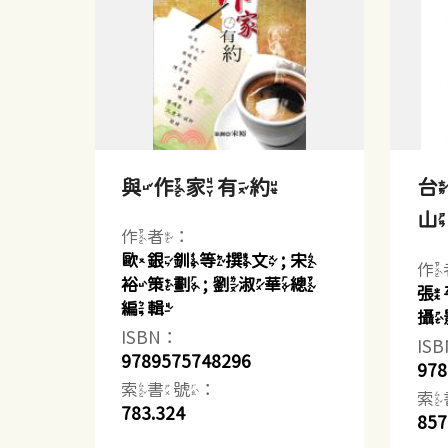
與作家有約
作者：
歐銀釧等撰文 ; 宋
作
裕策劃 ; 劉淑華總
張
編輯
攝
ISBN：
IS
9789575748296
978
索書號：
索
783.324
857