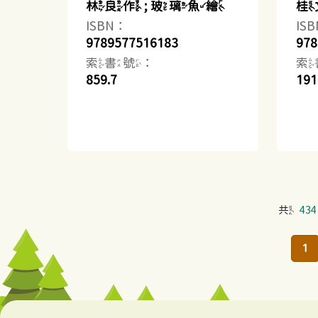
林良作 ; 玻璃魚繪
桂
ISBN：
IS
9789577516183
978
索書號：
索
859.7
191
共
434
1