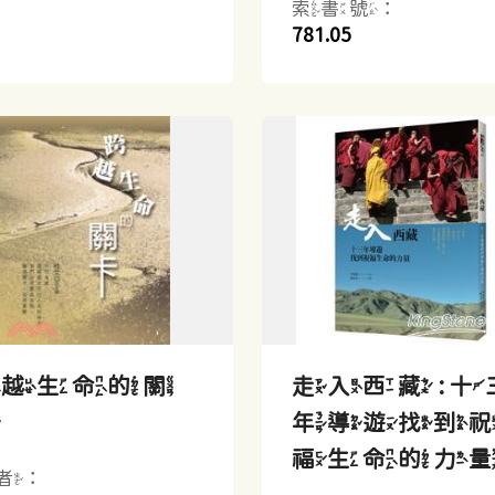
索書號：
781.05
跨越生命的關
走入西藏 : 十
卡
年導遊找到
福生命的力
者：