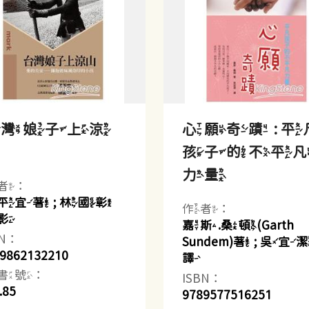
台灣娘子上涼
心願奇蹟 : 平
山
孩子的不平
力量
者：
平宜著 ; 林國彰
作者：
影
嘉斯.桑頓(Garth
BN：
Sundem)著 ; 吳宜
9862132210
譯
書號：
ISBN：
.85
9789577516251