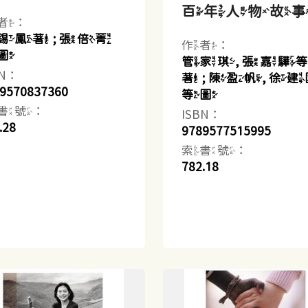
百年人物故
者：
錫鳳著 ; 張倍菁
作者：
圖
管家琪, 張嘉驊
BN：
著 ; 陳盈帆, 徐
9570837360
等圖
書號：
ISBN：
.28
9789577515995
索書號：
782.18