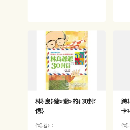
林良爺爺的30封
信
作者：
作