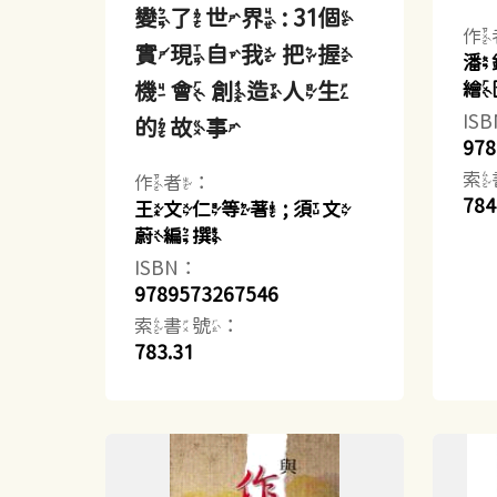
變了世界 : 31個
作
實現自我 把握
潘
機會 創造人生
繪
IS
的故事
978
索
作者：
784
王文仁等著 ; 須文
蔚編撰
ISBN：
9789573267546
索書號：
783.31