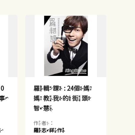
0
羅輯課 : 24個媽
故事
媽教我的街頭
智慧
作者：
懿
羅志祥作