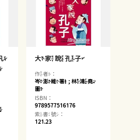
凡
大家說孔子
凡
作者：
岑澎維著 ; 林鴻堯
圖
ISBN：
9789577516176
潔
索書號：
121.23