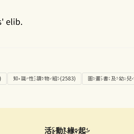
)
知識性讀物組(2583)
圖畫書及幼兒讀物
活動緣起