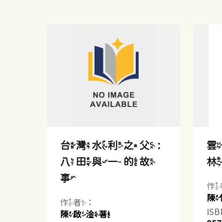
台灣水利之父 :
雲
八田與一的故
事
作
陳
作者：
IS
陳啟淦著