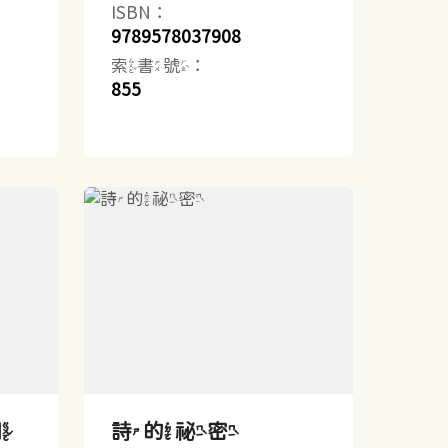
ISBN：
9789578037908
索書號：
855
國
詩的祕密