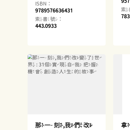
957
ISBN：
索
9789576636431
783
索書號：
443.0933
那一刻,我們改