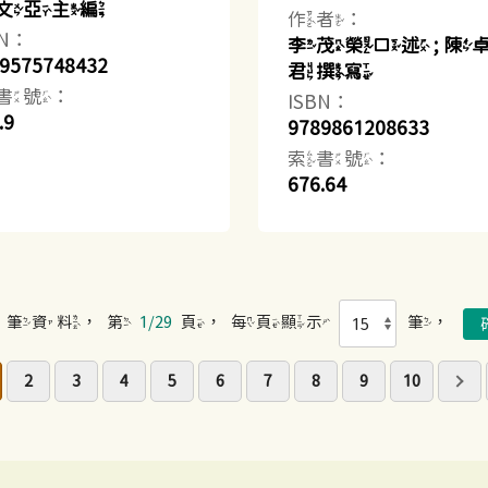
文亞主編
作者：
BN：
李茂榮口述 ; 陳
9575748432
君撰寫
書號：
ISBN：
.9
9789861208633
索書號：
676.64
筆資料，第
1/29
頁，每頁顯示
筆，
2
3
4
5
6
7
8
9
10