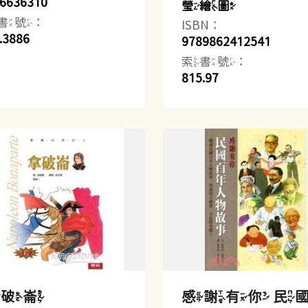
6636310
瑩繪圖
書號：
ISBN：
.3886
9789862412541
索書號：
815.97
拿破崙
感謝有你 民