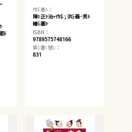
事
作者：
陳正治作 ; 洪義男
繪圖
等
ISBN：
建國
9789575748166
索書號：
831