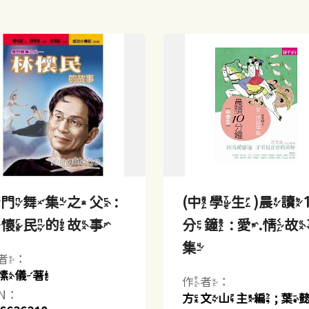
門舞集之父 :
(中學生)晨讀1
林懷民的故事
分鐘 : 愛.情
集
者：
愫儀著
作者：
BN：
方文山主編 ; 葉